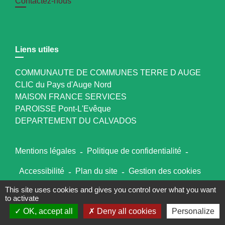
Contactez-nous
Liens utiles
COMMUNAUTE DE COMMUNES TERRE D AUGE
CLIC du Pays d'Auge Nord
MAISON FRANCE SERVICES
PAROISSE Pont-L'Evêque
DEPARTEMENT DU CALVADOS
Mentions légales
-
Politique de confidentialité
-
Accessibilité
-
Plan du site
-
Gestion des cookies
This site uses cookies and gives you control over what you want
to activate
Site créé en partenariat avec Réseau des Communes
OK, accept all
Deny all cookies
Personalize